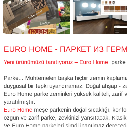
EURO HOME - ПАРКЕТ ИЗ ГЕР
Yeni ürünümüzü tanıtıyoruz – Euro Home
parke 
Parke... Muhtemelen başka hiçbir zemin kaplam
duygusal bir tepki uyandıramaz. Doğal ahşap - 
Euro Home parke zeminleri yüksek kaliteli, zarif v
yaratılmıştır.
Euro Home
meşe parkenin doğal sıcaklığı, konfor
özgün ve zarif parke, zevkinizi yansıtacak. Klas
Ve Euro Home parkeleri şimdi inanılmaz derecede