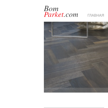
Bom
Parket
.com
ГЛАВНАЯ
Solidfloor Tundra FSC