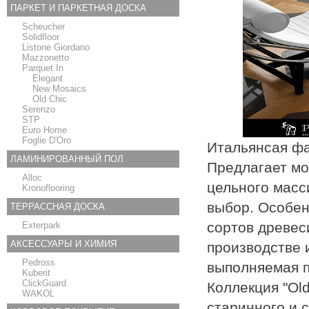
ПАРКЕТ И ПАРКЕТНАЯ ДОСКА
Scheucher
Solidfloor
Listone Giordano
Mazzonetto
Parquet In
Elegant
New Mosaics
Old Chic
Serenzo
STP
Euro Home
Foglie D'Oro
Итальянсая фаб
ЛАМИНИРОВАННЫЙ ПОЛ
Предлагает мо
Alloc
цельного масс
Kronoflooring
выбор. Особен
ТЕРРАССНАЯ ДОСКА
сортов древес
Exterpark
АКСЕССУАРЫ И ХИМИЯ
производстве 
Pedross
выполняемая п
Kuberit
ClickGuard
Коллекция "Old
WAKOL
старинного и 