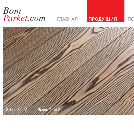
Bom
Parket
.com
ГЛАВНАЯ
ПРОДУКЦИЯ
П
Scheucher Valletta Ясень Terra Str.