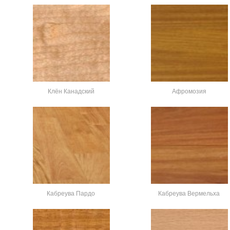
Клён Канадский
Афромозия
Кабреува Пардо
Кабреува Вермельха