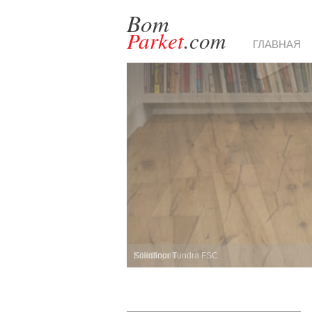
Bom
Parket
.com
ГЛАВНАЯ
Solidfloor Tundra FSC