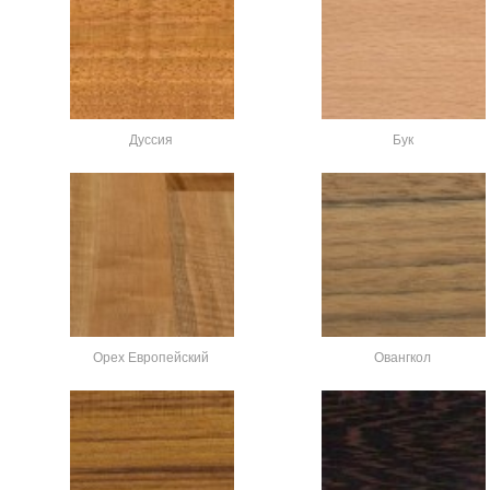
Дуссия
Бук
Орех Европейский
Овангкол