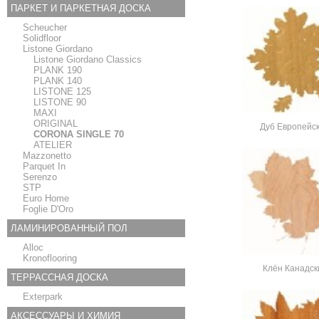
ПАРКЕТ И ПАРКЕТНАЯ ДОСКА
Scheucher
Solidfloor
Listone Giordano
Listone Giordano Classics
PLANK 190
PLANK 140
LISTONE 125
LISTONE 90
MAXI
ORIGINAL
Дуб Европейс
CORONA SINGLE 70
ATELIER
Mazzonetto
Parquet In
Serenzo
STP
Euro Home
Foglie D'Oro
ЛАМИНИРОВАННЫЙ ПОЛ
Alloc
Kronoflooring
Клён Канадск
ТЕРРАССНАЯ ДОСКА
Exterpark
АКСЕССУАРЫ И ХИМИЯ