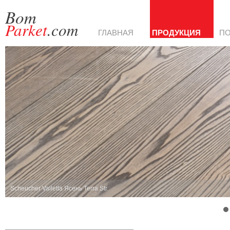
Bom
Parket
.com
ГЛАВНАЯ
ПРОДУКЦИЯ
П
Scheucher Valletta Ясень Terra Str.