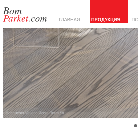
Bom
Parket
.com
ГЛАВНАЯ
ПРОДУКЦИЯ
П
Scheucher Valletta Ясень Terra Str.